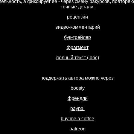
тельность, а фиксирует её - через смену ракурсов, повторя
точные детали.
рецензии
видео-комментарий
бук-трейлер
фрагмент
полный текст (.doc)
поддержать автора можно через:
boosty
френдли
paypal
buy me a coffee
patreon