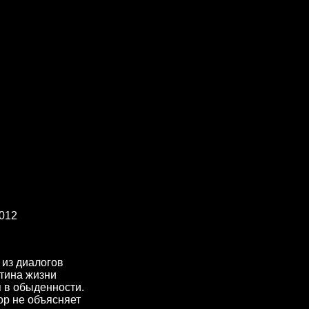
2012
 из диалогов
ртина жизни
я в обыденности.
ор не объясняет