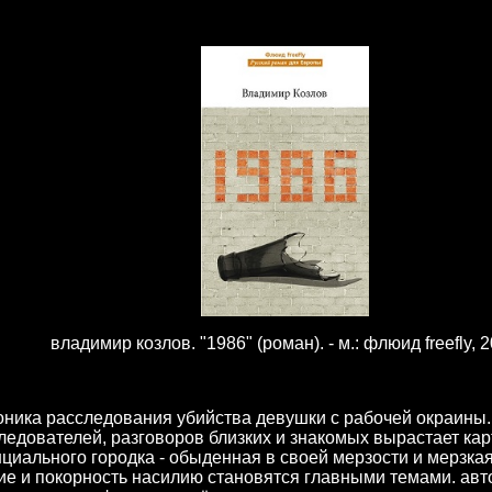
владимир козлов. "1986" (роман). - м.: флюид freefly, 
оника расследования убийства девушки с рабочей окраины.
ледователей, разговоров близких и знакомых вырастает ка
циального городка - обыденная в своей мерзости и мерзка
ие и покорность насилию становятся главными темами. авт