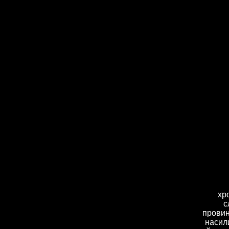
хр
с
провин
насил