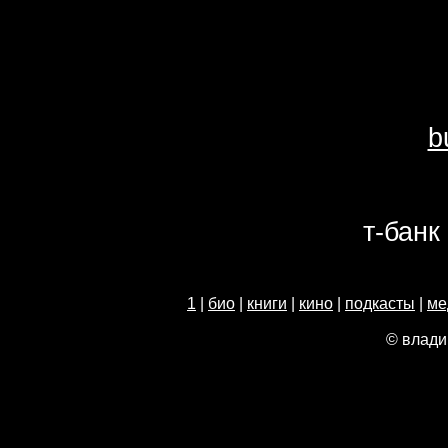
b
т-банк
1
|
био
|
книги
|
кино
|
подкасты
|
ме
© влади