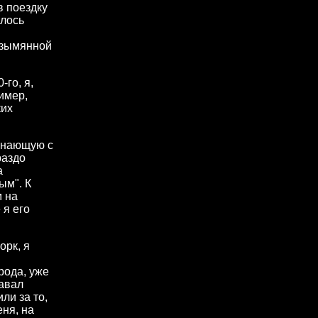
в поездку
алось
езымянной
го, я,
имер,
ких
чинающую с
раздо
а
ым". К
м на
 я его
орк, я
рода, уже
давал
ли за то,
ня, на