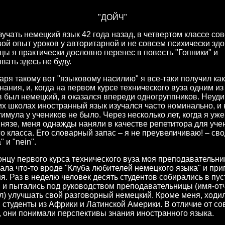
"ДОЙЧ"
зучать немецкий язык 42 года назад, в четвертом классе со
ой опыт уроков у авторитарной и не совсем психически зд
цы я практически дословно перенес в повесть "Гопники" и
вать здесь не буду.
аря такому вот "языковому насилию" я все-таки получил как
нания, и, когда на первом курсе технического вуза одним из
 был немецкий, я оказался впереди одногруппников. Неуди
их школах иностранный язык изучался часто номинально, и 
тимула у учеников не было. Через несколько лет, когда я уже
нязе, меня однажды наняли в качестве репетитора для уче
о класса. Его словарный запас – я не преувеличиваю! – сво
" и "nein".
онцу первого курса технического вуза моя преподавательни
ала что-то вроде "Клуба любителей немецкого языка" и при
ня. Раз в неделю человек десять студентов собирались в п
 и пытались под руководством преподавательницы (имя-отч
л) улучшать свой разговорный немецкий. Кроме меня, ходил
 студенты из Африки и Латинской Америки. В отличие от со
, они понимали перспективы знания иностранного языка.