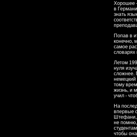
Хорошее –
в Германи
знать язы
соответст
преподав
Попав в и
конечно, 
самое рас
словарях 
Летом 199
нуля изуч
сложнее. 
немецкий 
тому врем
жизнь, и 
учил - чт
На послед
впервые с
Штефани, 
не помню,
студентам
чтобы она