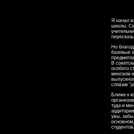
Я начал и
школы. Св
учительни
пересказы
Но благод
базовые з
предметов
В советск
особого с
минском и
выпускног
словам "ja
Ближе к к
организов
туда и ме
аудитории
увы, забы
основном,
студентов