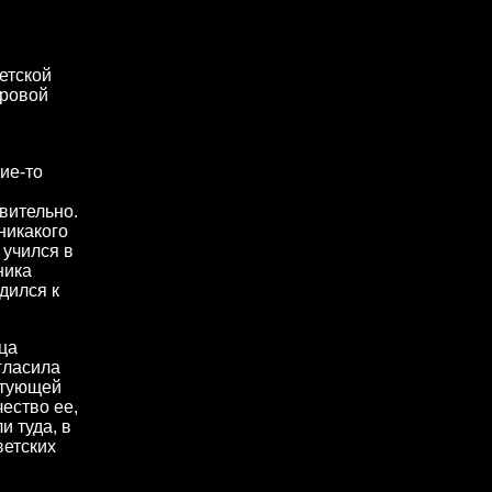
ветской
оровой
ие-то
вительно.
никакого
 учился в
ника
дился к
ца
гласила
устующей
ество ее,
и туда, в
ветских