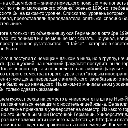
 на общем фоне – знание немецкого помогло мне попасть 
ю "по линии молодежного обмена" осенью 1990-го: требов
к хотя бы на каком-то уровне. Списки тех, уровень которых
вовал, предоставляли преподаватели: опять же, спасибо б
ательнице.
тоге в только что объединившуюся Германию в октябре 1990-
мало что понимал и еще меньше мог сказать. Но узнал, напр
пространенное ругательство – "Шайсе" – которого в советс
не было.
2-го я поступил с немецким языком в иняз, но в группу, на
ать французский: на немецкий факультет поступить было го
После первого курса я перевелся на английский факультет, 
со второго семестра второго курса стал "вторым иностранн
ени я уже делал переводы с английского, зарабатывая эти
мне было не до немецкого. На каком-то минимальном уровне
обы только сдавать экзамены.
нем курсе, поехав на семестр в университет в штате Нью-Й
тал заниматься немецким с носительницей языка. Ее звали
она также приехала в университет на семестр. Из какого го
 но это было в бывшей Восточной Германии. Университет 
 разные возможности немного заработать, и Штефани плати
 помогала студентам практиковать свой немецкий. Кроме ме