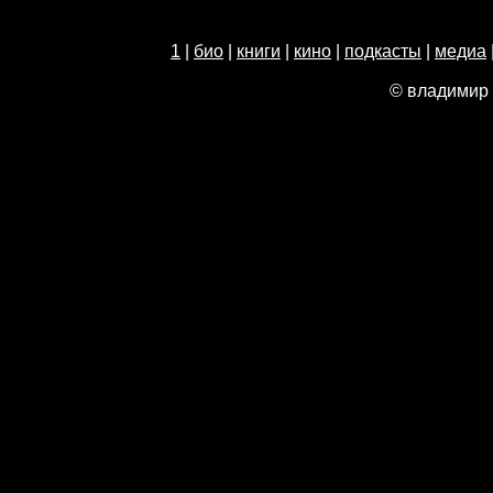
1
|
био
|
книги
|
кино
|
подкасты
|
медиа
© владимир 