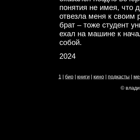
понятия не имея, что 
отвезла меня к своим 
брат – тоже студент у
ехал на машине к нача
собой.
2024
1
|
био
|
книги
|
кино
|
подкасты
|
ме
© влади