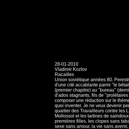
28-01-2010
Vladimir Kozlov
Racailles
Union soviétique années 80. Perestroï
d'une cité accablante parmi "le béta
(premier chapitre) au "bureau" (derni
d'ados stagnants, fils de "prolétaires 
composer une rédaction sur le thème 
quoi inventer. Je ne veux devenir pe
quartier des Travailleurs contre les L
Mollossol et les tartines de saindoux
premières filles, les clopes sans tab
sexe sans amour, la vie sans avenir, l