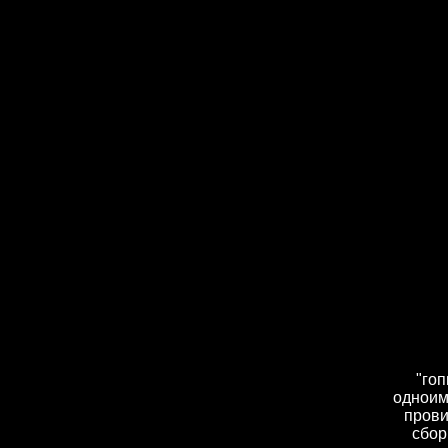
"гоп
одноим
прови
сбор