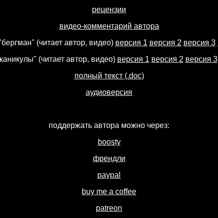
рецензии
видео-комментарий автора
"бергман" (читает автор, видео)
версия 1
версия 2
версия 3
"каникулы" (читает автор, видео)
версия 1
версия 2
версия 3
полный текст (.doc)
аудиоверсия
поддержать автора можно через:
boosty
френдли
paypal
buy me a coffee
patreon