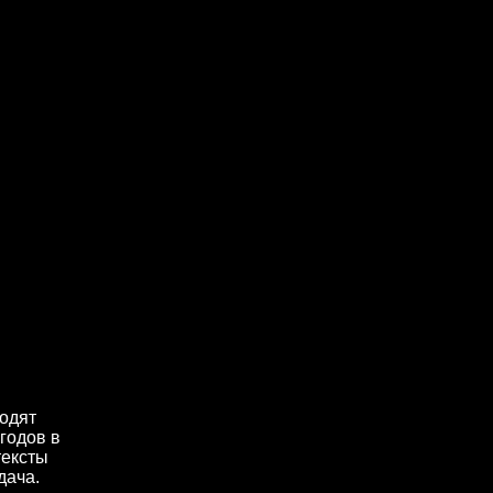
ходят
годов в
тексты
дача.