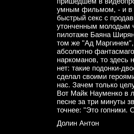
пришедшем в видеопро
умным фильмом, - и в
быстрый секс с прода
утонченным молодым 
пилотаже Баяна Ширян
том же "Ад Маргинем",
абсолютно фантасмаго
наркоманов, то здесь н
нет: такие подонки-дв
сделал своими героями
нас. Зачем только цел
Вот Майк Науменко в 
песне за три минуты з
точнее: "Это гопники.
Долин Антон