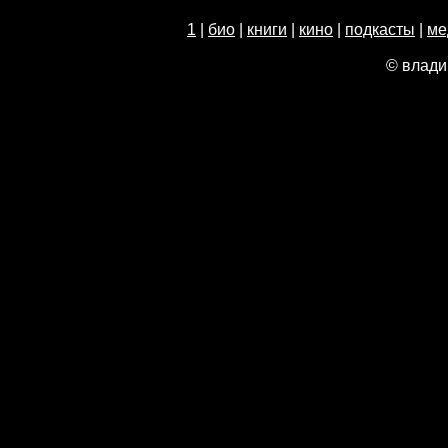
1
|
био
|
книги
|
кино
|
подкасты
|
ме
© влади