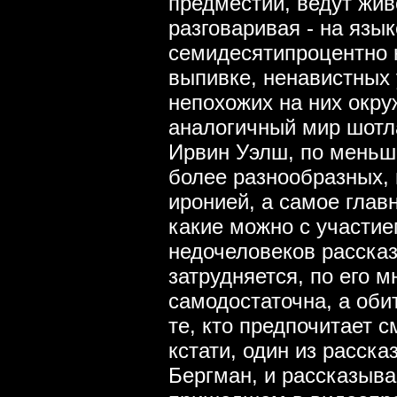
предместий, ведут жив
разговаривая - на язык
семидесятипроцентно н
выпивке, ненавистных 
непохожих на них ок
аналогичный мир шотл
Ирвин Уэлш, по меньш
более разнообразных, 
иронией, а самое глав
какие можно с участи
недочеловеков рассказ
затрудняется, по его 
самодостаточна, а оби
те, кто предпочитает 
кстати, один из расска
Бергман, и рассказыва