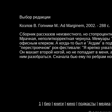
Выбор редакции
Козлов В. Гопники M.: Ad Marginem, 2002. - 288 c.
Сборник рассказов неизвестного, но стопроцентн
Мрачная, неполиткорректная чернуха. Мемуары "
офисным клерком. А когда-то был и "Агдам" в под
"перестроечном" рок-фестивале: "Я крепко ухвати
Он махает второй ногой, но не попадает в меня, 
ним разобраться. Сначала бью ему по ребрам н
1
|
био
|
книги
|
кино
|
подкасты
|
медиа