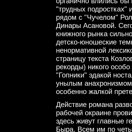
органично влились бы 
"трудных подростках" 
рядом с "Чучелом" Ро
Динары Асановой. Сего
книжного рынка сильно
детско-юношеские темы
ненормативной лексико
страницу текста Козлов
рекорды) никого особо
"Гопники" эдакой ност
унылым анахронизмом с
особенно жалкой прете
Действие романа разво
рабочей окраине пров
здесь живут главные ге
Быра. Всем им по четы