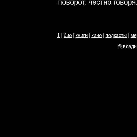
поворот, честно говоря
1
|
био
|
книги
|
кино
|
подкасты
|
ме
© влади