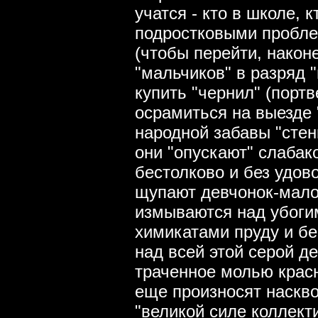
учатся - кто в школе, 
подростковыми пробле
(чтобы перейти, наконе
"мальчиков" в разряд 
купить "чернил" (портв
осрамиться на выезде 
народной забавы "стен
они "опускают" слабак
бестолково и без удов
щупают девчонок-малол
измываются над убоги
химикатами пруду и бе
над всей этой серой д
траченное молью красн
еще произносят наскв
"великой силе коллект