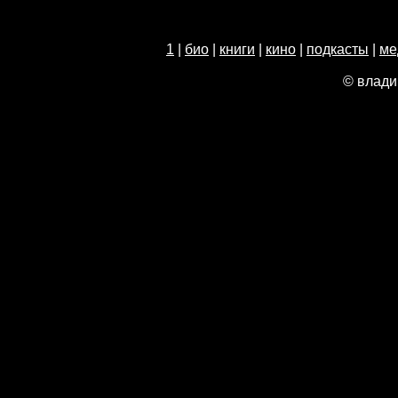
1
|
био
|
книги
|
кино
|
подкасты
|
ме
© влади