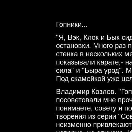
Гопники...
"Я, Вэк, Клок и Бык с
остановки. Много раз
стенка в нескольких м
показывали карате,- н
сила" и "Быра урод". 
Под скамейкой уже цел
Владимир Козлов. "Гоп
посоветовали мне проче
понимаете, совету я п
творения из серии "Со
неизменно привлекают 