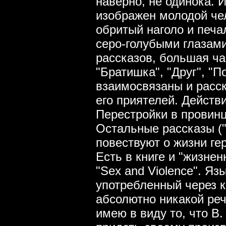
наверно, не одинока. И 
изображен молодой чел
обритый наголо и печ
серо-голубыми глазами.
рассказов, большая ча
"Братишка", "Друг", "П
взаимосвязаны и расс
его приятелей. Действ
Перестройки в провинц
Остальные рассказы ("
повествуют о жизни ге
Есть в книге и "жизнен
"Sex and Violence". Язы
употребленный через к
абсолютно никакой реч
имею в виду то, что В.