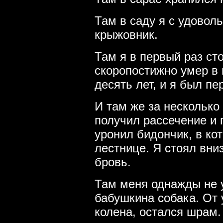
Там в саду я с удовол
крыжовник.
Там я в первый раз ст
скоропостижно умер в 
десять лет, и я был пе
И там же за несколько 
получил рассечение и 
уронил бидончик, в ко
лестнице. Я стоял вни
бровь.
Там меня однажды не у
бабушкина собака. От у
колена, остался шрам.