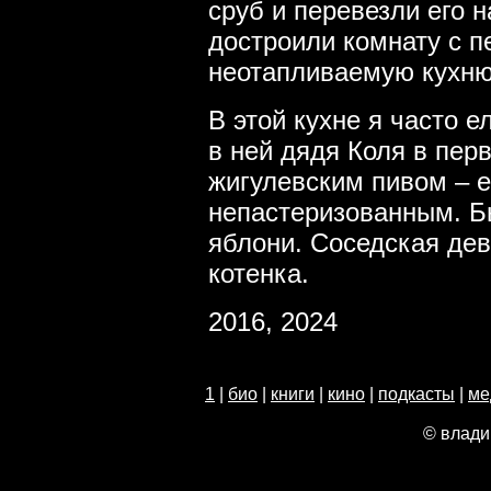
сруб и перевезли его н
достроили комнату с пе
неотапливаемую кухню
В этой кухне я часто 
в ней дядя Коля в пер
жигулевским пивом – 
непастеризованным. Б
яблони. Соседская де
котенка.
2016, 2024
1
|
био
|
книги
|
кино
|
подкасты
|
ме
© влади