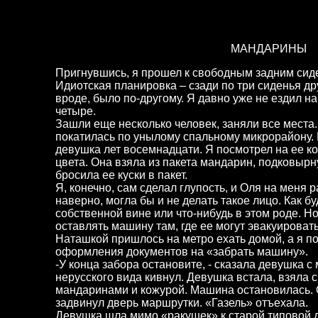
МАНДАРИНЫ
Пригнувшись, я прошел к свободным задним сиде
Идиотская планировка – сзади по три сиденья др
вроде, было по-другому. Я давно уже не ездил на
четыре.
Зашли еще несколько человек, заняли все места.
покатилась по унылому спальному микрорайону.
девушка лет восемнадцати. Я посмотрел на ее ко
цвета. Она взяла из пакета мандарин, подковырн
бросила ее куски в пакет.
Я, конечно, сам сделал глупость, и Оля на меня р
наверно, могла бы и не делать такое лицо. Как б
собственной вине или что-нибудь в этом роде. Н
оставлять машину там, где ее могут эвакуировать
Наташкой пришлось на метро ехать домой, а я по
оформления документов на «забрать машину».
-У конца забора остановите, - сказала девушка 
нерусского вида кивнул. Девушка встала, взяла с
мандаринами и кожурой. Машина остановилась. 
задвинул дверь маршрутки. «Газель» отъехала.
Девушка шла мимо «ракушек» к старой типовой 