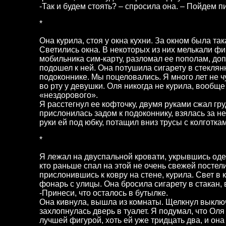
-Так и будем стоять? – спросила она. – Пойдем п
*
Она курила, стоя у окна кухни. За окном была та
Светились окна. В некоторых из них мелькали ф
мобильника сим-карту, разломал ее пополам, допи
подошел к ней. Она потушила сигарету в стекля
подоконнике. Мы поцеловались. Я много лет не ч
во рту у девушки. Оля никогда не курила, вообще
«нездорового».
Я расстегнул ее кофточку, двумя руками сжал гр
прислонилась задом к подоконнику, взялась за н
руки ей под юбку, потащил вниз трусы с колготка
*
Я лежал на двуспальной кровати, укрывшись од
кто раньше спал на этой не очень свежей постел
прислонившись к ковру на стене, курила. Свет в 
фонарь с улицы. Она бросила сигарету в стакан, в
-Принеси, что осталось в бутылке.
Она кивнула, вышла из комнаты. Щелкнул выклю
захлопнулась дверь в туалет. Я подумал, что Оля
лучшей фигурой, хоть ей уже тридцать два, и она