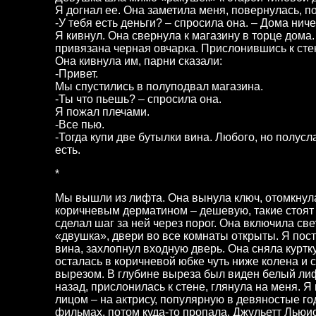
Я догнал ее. Она заметила меня, повернулась, п
-У тебя есть деньги? – спросила она. – Дома нич
Я кивнул. Она свернула к магазину в торце дома
привязана черная овчарка. Прислонившись к сте
Она кивнула им, парни сказали:
-Привет.
Мы спустились в полуподвал магазина.
-Ты что пьешь? – спросила она.
Я пожал плечами.
-Все пью.
-Тогда купи две бутылки вина. Любого, но полусл
есть.
*
Мы вышли из лифта. Она вынула ключ, отомкнул
коричневым дерматином – дешевую, такие стоят 
сделал шаг за ней через порог. Она включила св
«двушка», двери во все комнаты открыты. Я пост
вина, захлопнул входную дверь. Она сняла куртку
осталась в коричневой юбке чуть ниже колена и 
вырезом. В глубине выреза был виден белый ли
назад, прислонилась к стене, глянула на меня. Я
лицом – на актрису, популярную в девяностые го
фильмах, потом куда-то пропала. Джульетт Льюис