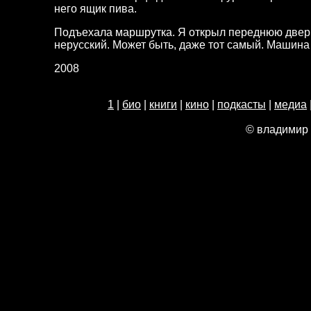
него ящик пива.
Подъехала маршрутка. Я открыл переднюю дверь
нерусский. Может быть, даже тот самый. Машина
2008
1
|
био
|
книги
|
кино
|
подкасты
|
медиа
© владимир 