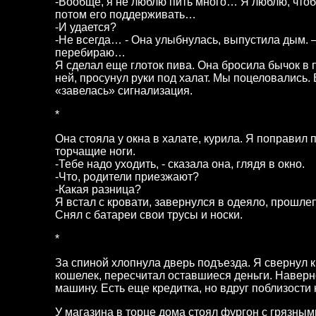
-Вообще, я не люблю пить много… Я люблю, чтоб 
потом его поддерживать…
-И удается?
-Не всегда… - Она улыбнулась, выпустила дым. –
перебираю…
Я сделал еще глоток пива. Она бросила бычок в 
ней, просунул руки под халат. Мы поцеловались.
«завелась» сигнализация.
*
Она стояла у окна в халате, курила. Я поправил 
торчащие ноги.
-Тебе надо уходить, - сказала она, глядя в окно.
-Что, родители приезжают?
-Какая разница?
Я встал с кровати, завернулся в одеяло, прошле
Снял с батареи свои трусы и носки.
*
За спиной хлопнула дверь подъезда. Я свернул к
кошелек, пересчитал оставшиеся деньги. Наверно
машину. Есть еще кредитка, но вдруг поблизости
У магазина в торце дома стоял фургон с грязным