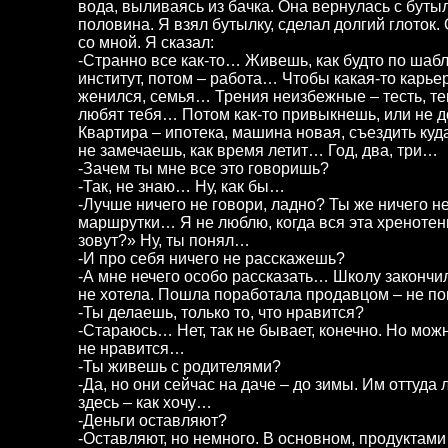
вода, выливаясь из бачка. Она вернулась с буты
половина. Я взял бутылку, сделал долгий глоток
со мной. Я сказал:
-Странно все как-то… Живешь, как будто по шабл
институт, потом – работа… Чтобы какая-то карье
женился, семья… Трения неизбежные – тесть, те
любят тебя… Потом как-то привыкнешь, или не д
Квартира – ипотека, машина новая, съездить куд
не замечаешь, как время летит… Год, два, три…
-Зачем ты мне все это говоришь?
-Так, не знаю… Ну, как бы…
-Лучше ничего не говори, ладно? Ты же ничего не
маршрутки… Я не люблю, когда вся эта хренотень
зовут?» Ну, ты понял…
-И про себя ничего не расскажешь?
-А мне нечего особо рассказать… Школу закончил
не хотела. Пошла поработала продавцом – не 
-Ты делаешь, только то, что нравится?
-Стараюсь… Нет, так не бывает, конечно. Но можно
не нравится…
-Ты живешь с родителями?
-Да, но они сейчас на даче – до зимы. Им оттуда
здесь – как хочу…
-Деньги оставляют?
-Оставляют, но немного. В основном, продуктам