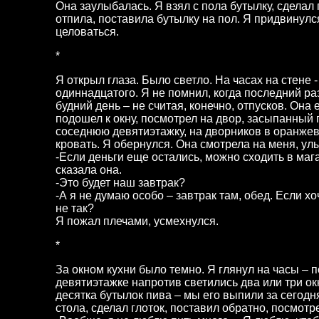
Она заулыбалась. Я взял с пола бутылку, сделал 
отпила, поставила бутылку на пол. Я придвинулс
целоваться.
*
Я открыл глаза. Было светло. На часах на стене 
одиннадцатого. Я не помнил, когда последний ра
будний день – не считая, конечно, отпусков. Она 
подошел к окну, посмотрел на двор, засыпанный
соседнюю девятиэтажку, на дворников в оранже
кровать. Я обернулся. Она смотрела на меня, ул
-Если деньги еще остались, можно сходить в магаз
сказала она.
-Это будет наш завтрак?
-А я не думаю особо – завтрак там, обед. Если хо
не так?
Я пожал плечами, усмехнулся.
*
За окном кухни было темно. Я глянул на часы – п
девятиэтажке напротив светились два или три ок
десятка бутылок пива – мы его выпили за сегодн
стола, сделал глоток, поставил обратно, посмотре