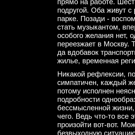
прямо на работе. Шест
подругой. Оба живут с
парке. Позади - воспо
стать музыкантом, впе
особого желания нет, о
переезжает в Москву. 
да вдобавок транспор
жилье, временная реги
Никакой рефлексии, по
симпатичен, каждый же
потому исполнен неяс
подробности однообраз
бессмысленной жизни,
чего. Ведь что-то все 
произойти вот-вот. Мож
безвыходную ситуацию,