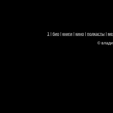
1
|
био
|
книги
|
кино
|
подкасты
|
ме
© влади