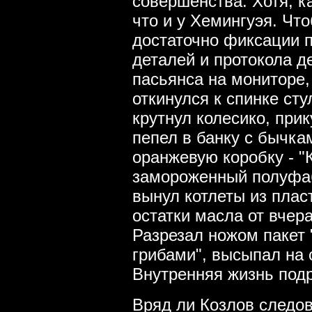
совершенства. Хотя, ка
что и у Хемингуэя. Чт
достаточно фиксации 
деталей и протокола д
пасьянса на мониторе, 
откинулся к спинке стул
крутнул колесико, прик
пепел в банку с бычка
оранжевую коробку - "
замороженный полуфаб
вынул котлеты из пласт
остатки масла от вчер
Разрезал ножом пакет
грибами", высыпал на 
Внутренняя жизнь под
Вряд ли Козлов следо