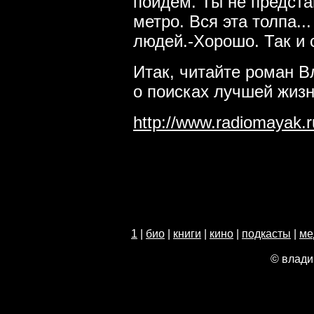
пойдем. Ты не предста
метро. Вся эта толпа..
людей.
-Хорошо. Так и 
Итак, читайте роман 
о поисках лучшей жизн
http://www.radiomayak.
1
|
био
|
книги
|
кино
|
подкасты
|
ме
© влади