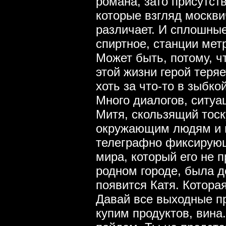
романа, зато присутст
которые взгляд москви
различает. И сплошные
спиртное, станции метр
Может быть, потому, ч
этой жизни герой теря
хоть за что-то в зыбк
Много диалогов, ситуа
Митя, скользящий тос
окружающим людям и п
телеграфно фиксирующ
мира, который его не п
родном городе, была д
появится Катя. Которая
Давай все выходные п
купим продуктов, вина.