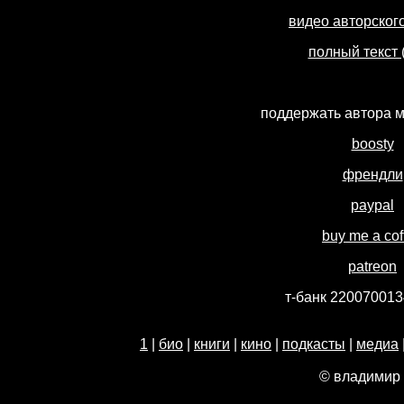
видео авторског
полный текст (
поддержать автора м
boosty
френдли
paypal
buy me a cof
patreon
т-банк 22007001
1
|
био
|
книги
|
кино
|
подкасты
|
медиа
© владимир 