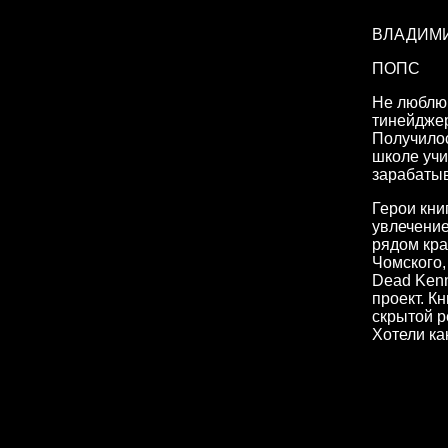
ВЛАДИМИ
ПОПС
Не люблю
тинейджер
Получилос
школе учи
зарабатыв
Герои кни
увлечение
рядом кр
Чомского,
Dead Kenn
проект. К
скрытой р
Хотели ка