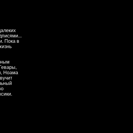
далеких
дписями...
и. Пока в
жизнь
нным
 Гевары,
ы, Ноама
звучит
льный
во
ксики.