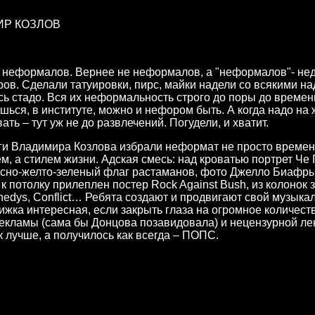
Р КОЗЛОВ
 неформалов. Вернее не неформалов, а "неформалов"- не
ов. Сделали татуировки, пирс, майки надели со всякими на
ь стадо. Вся их неформальность строго до поры до времен
шься, в институте, можно и нефором быть. А когда надо на 
ать – тут уж не до развлечений. Погудели, и хватит.
ги Владимира Козлова избрали неформат не просто време
м, а стилем жизни. Адская смесь: над кроватью портрет Че
асно-желто-зеленый флаг растаманов, фото Джелло Биафр
 к потолку прилеплен постер Rock Against Bush, из колонок 
edys, Conflict… Ребята создают и продвигают свой музыка
нижка интересная, если закрыть глаза на огромное количест
екламы (сама бы Донцова позавидовала) и нецензурной ле
к лучше, а получилось как всегда – ПОПС.