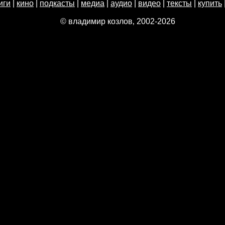
иги
|
кино
|
подкасты
|
медиа
|
аудио
|
видео
|
тексты
|
купить
© владимир козлов‚ 2002-2026