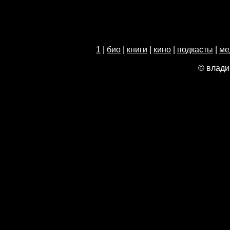
1
|
био
|
книги
|
кино
|
подкасты
|
ме
© влади