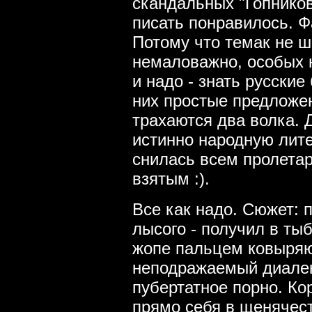
скандальных "Гопников
писать понравилось. Ф
Потому что темак не ш
немаловажно, особых 
и надо - знать русские
них простые предложен
трахаются два волка. Д
истинно народную лите
снилась всем пролета
взятым :).
Все как надо. Сюжет: п
лысого - получил в тыб
жопе пальцем ковыряю
неподражаемый диалект
пубертатное порно. Ко
прямо себя в щенячес