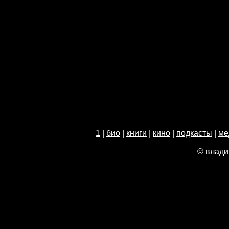
1
|
био
|
книги
|
кино
|
подкасты
|
ме
© влади