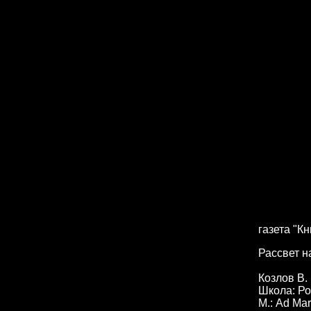
газета "К
Рассвет 
Козлов В.
Школа: Р
М.: Ad Mar