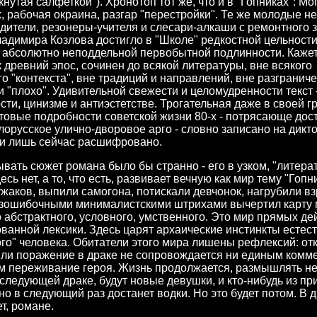
кнутая салфеткой"). Хронотоп тот же, что и в "Гопниках": М
х, рабочая окраина, разгар "перестройки". Те же молодые не
дители, резонеры-учителя и слесари-алкаши с ремонтного 
адимира Козлова достигло в "Школе" редкостной цельности
о абсолютно неподдельной первобытной подлинности. Кажет
к древний эпос, сочинен до всякой литературы, вне всякого
го "контекста", вне традиций и направлений, вне разгранич
и "плохо". Удивительной свежести и целомудренности текст 
сти, цинизме и антиэстетстве. Трогательная даже в своей г
товые подробности советской жизни 80-х - потрясающе дос
лорусское улично-дворовое арго - словно записано на дикт
 и лишь сейчас расшифровано.
вать сюжет романа было бы странно - его в узком, "литера
сь нет, а то, что есть, развивает вечную как мир тему "Гопн
ужаков, выпили самогона, потискали девчонок, нагрубили в
зошибочными минималистскими штрихами вычертил карту м
о абстрактного, условного, умственного. Это мир прямых де
ванной лексики. Здесь царят архаические инстинкты естест
го" человека. Обитатели этого мира лишены рефлексий: от
ли поражение в драке не сопровождается ни единым комм
 переживание героя. Жизнь продолжается, размышлять не
 следующей драке, будут новые девушки, и кто-нибудь из пр
о в следующий раз достанет водки. Но это будет потом. В д
т, романе.