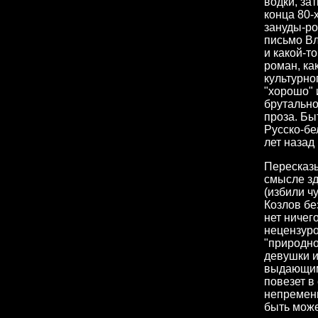
водки, зат
конца 80-
зануды-ро
письмо Вл
и какой-т
роман, ка
культурно
"хорошо" 
брутально
проза. Бы
Русско-бе
лет назад
Пересказы
смысле зде
(избили ч
Козлов бе
нет ничег
нецензуро
"природно
девушки и
выдающим
повезет в
непременн
быть може