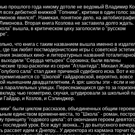
нью прошлого года никому дотоле не ведомый Владимир Ко
 всех дебютной книжкой "Гопники", критики в один голос за
монов явился!". Намекая, понятное дело, на автобиограф
Лимонова. Вторая книга Козлова не заставила долго ждать
кола" вышла, в критическом цеху заголосили о "русском
ре".
льно, что книга с таким названием вышла именно в издате
, где так любят постмодернистские игры с советской эстетик
ения знаковых кино- и литературных названий тоталитарно
 выходили "Сердца четырех" Сорокина; были явлены
ческие трэш-раскопки из серии "Атлантида"; Михаил Жаров
Голубого сала" стал даже причиной судебного иска. Вот и к
еремигивается со "Школой" гайдаровской, вероятно, вовсе
ой нынешним двадцатилетним. А зря: школы эти - если и не
на параллельных улицах. Пересекающихся где-то за горизон
вклиду, чью геометрию, скучая, штудировали за школьной п
и Гайдар, и Козлов, и Сэлинджер.
ники" были циклом рассказов, объединенных общим героем
ьным единством времени-места, то "Школа" - роман, постр
у принципу "годового цикла": от окончания героем девятог
- последний урок. Все ждут звонка...") до выпускного вечера
ть рассвет идем к Днепру... У директора из кармана торчит б