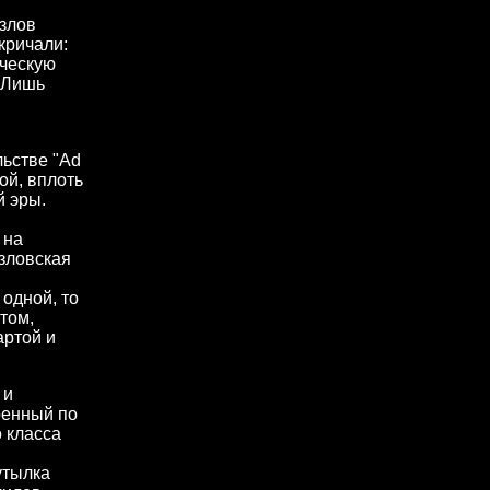
злов
кричали:
ическую
. Лишь
льстве "Ad
ой, вплоть
й эры.
 на
озловская
 одной, то
том,
артой и
 и
оенный по
о класса
утылка