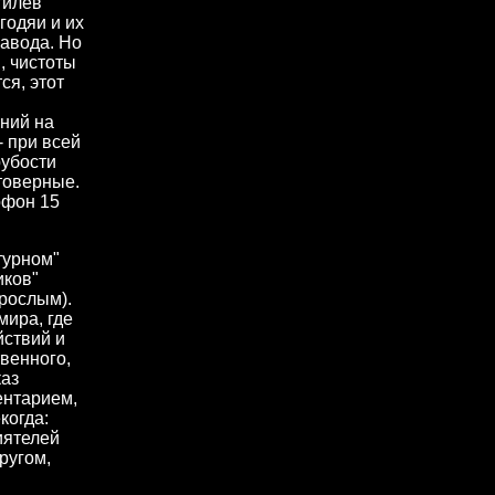
огилев
годяи и их
завода. Но
, чистоты
ся, этот
ений на
- при всей
рубости
товерные.
офон 15
турном"
иков"
зрослым).
ира, где
йствий и
венного,
каз
ентарием,
когда:
иятелей
ругом,