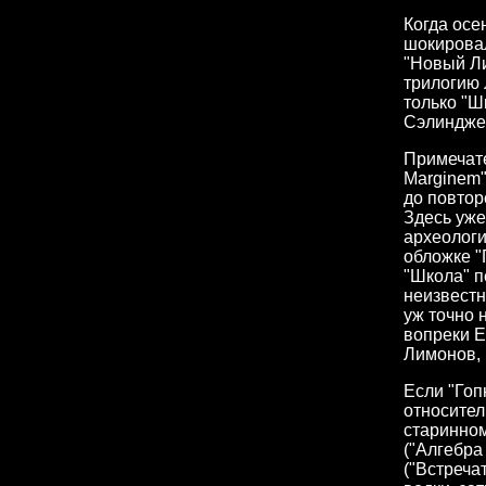
Когда осе
шокировал
"Новый Ли
трилогию 
только "Ш
Сэлиндже
Примечате
Marginem"
до повтор
Здесь уже
археологи
обложке "
"Школа" п
неизвестн
уж точно 
вопреки Е
Лимонов, 
Если "Гоп
относител
старинном
("Алгебра 
("Встреча