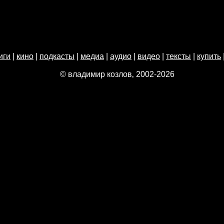
иги
|
кино
|
подкасты
|
медиа
|
аудио
|
видео
|
тексты
|
купить
© владимир козлов‚ 2002-2026