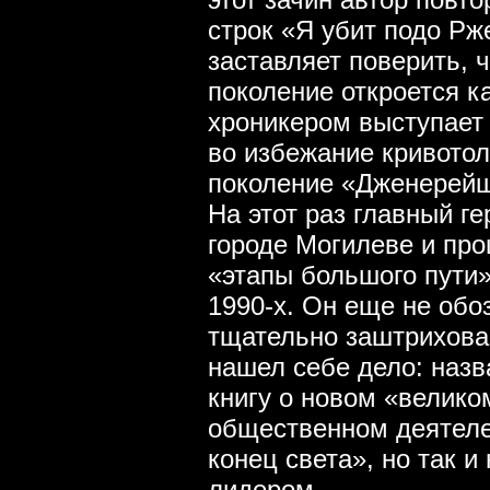
строк «Я убит подо Рж
заставляет поверить, 
поколение откроется к
хроникером выступает
во избежание кривотол
поколение «Дженерейш
На этот раз главный г
городе Могилеве и пр
«этапы большого пути»
1990-х. Он еще не обо
тщательно заштрихова
нашел себе дело: наз
книгу о новом «велико
общественном деятеле
конец света», но так и
лидером.