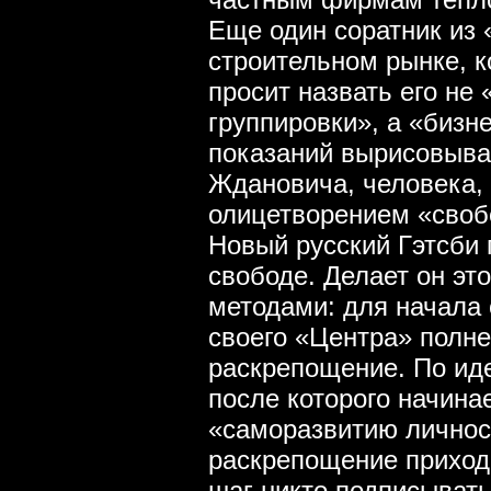
Еще один соратник из 
строительном рынке, к
просит назвать его не
группировки», а «бизн
показаний вырисовыва
Ждановича, человека, 
олицетворением «своб
Новый русский Гэтсби 
свободе. Делает он эт
методами: для начала
своего «Центра» полн
раскрепощение. По иде
после которого начина
«саморазвитию личнос
раскрепощение приходи
шаг никто подписывать