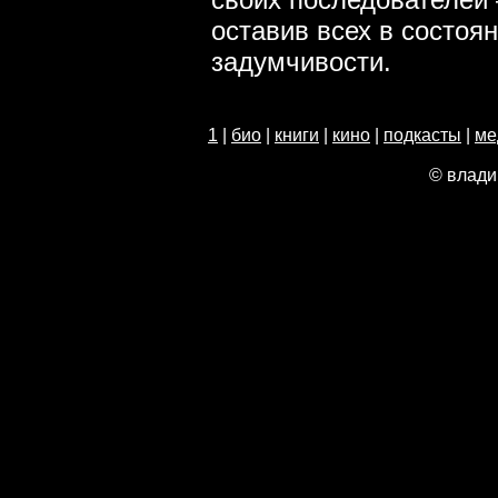
оставив всех в состоя
задумчивости.
1
|
био
|
книги
|
кино
|
подкасты
|
ме
© влади