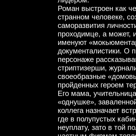
Роман выстроен как че
странном человеке, со
саморазвития личности
проходимце, а может, и
именуют «мокьюментар
документалистики. О 
персонаже рассказываю
стриптизерши, журнали
своеобразные «домовы
пройденных героем те
Его мама, учительница
«однушке», заваленно
коллега назначает вст
где в полупустых каби
неуплату, зато в той п
частным фирмам тепло