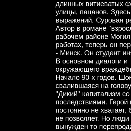
длинных витиеватых фр
улицы, пацанов. Здесь
выражений. Суровая ре
Автор в романе "взрос
рабочем районе Могиле
работах, теперь он пе
- Минск. Он студент и
В основном диалоги и
окружающего враждебн
Начало 90-х годов. Шо
свалившаяся на голов
"Дикий" капитализм с
последствиями. Герой 
постоянно не хватает, 
не позволяет. Но люди-
вынужден то перепрода