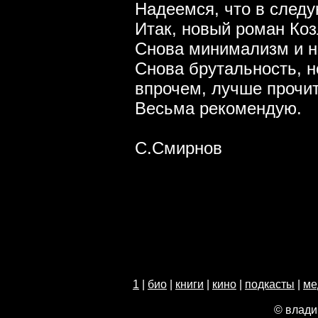
Надеемся, что в следу
Итак, новый роман Коз
Снова минимализм и н
Снова брутальность, н
впрочем, лучше прочит
Весьма рекомендую.
С.Смирнов
1
|
био
|
книги
|
кино
|
подкасты
|
ме
© влади