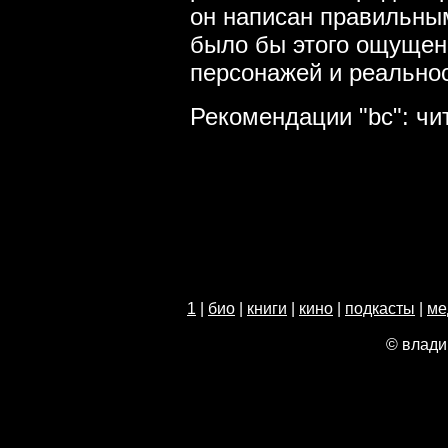
он написан правильны
было бы этого ощущен
персонажей и реально
Рекомендации "bc": чи
1
|
био
|
книги
|
кино
|
подкасты
|
ме
© влади