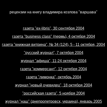
рецензии на книгу владимира козлова "варшава"
газета "ex-libris", 30 сентября 2004
газета "business class" (пермь), 4 октября 2004
газета "книжная витрина", № 34 (124), 5 - 11 октября, 2004
"русский журнал", 7 октября 2004
журнал "афиша", 11-24 октября 2004
газета "коммерсант", 12 октября 2004
газета "лимонка", октябрь 2004
журнал "новый очевидец", 18 октября 2004
"российская газета", 5 ноября 2004
журнал "наш" (днепропетровск, украина), январь 2005