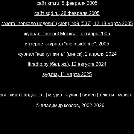
сайт km.ru, 5 февраля 2005
сайт sqd.ru, 28 февраля 2005
газета "зеркало недели" (киев), №9 (537), 12-18 марта 2005
журнал "timeout Москва", октябрь 2005
интернет-журнал "me inside me", 2005
журнал "как тут жить" (минск), 2 апреля 2024
litradio.by (бел. яз.), 12 августа 2024
syg.ma, 11 марта 2025
иги
|
кино
|
подкасты
|
медиа
|
аудио
|
видео
|
тексты
|
купить
© владимир козлов‚ 2002-2026